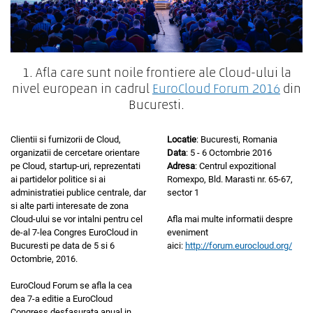
1. Afla care sunt noile frontiere ale Cloud-ului la
nivel european in cadrul
EuroCloud Forum 2016
din
Bucuresti.
Clientii si furnizorii de Cloud,
Locatie
: Bucuresti, Romania
organizatii de cercetare orientare
Data
: 5 - 6 Octombrie 2016
pe Cloud, startup-uri, reprezentati
Adresa
: Centrul expozitional
ai partidelor politice si ai
Romexpo, Bld. Marasti nr. 65-67,
administratiei publice centrale, dar
sector 1
si alte parti interesate de zona
Cloud-ului se vor intalni pentru cel
Afla mai multe informatii despre
de-al 7-lea Congres EuroCloud in
eveniment
Bucuresti pe data de 5 si 6
aici:
http://forum.eurocloud.org/
Octombrie, 2016.
EuroCloud Forum se afla la cea
dea 7-a editie a EuroCloud
Congress desfasurata anual in