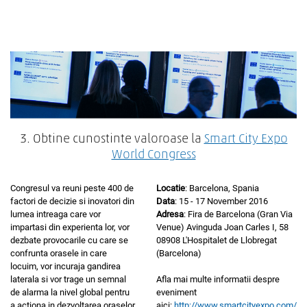
3. Obtine cunostinte valoroase la
Smart City Expo
World Congress
Congresul va reuni peste 400 de
Locatie
: Barcelona, Spania
factori de decizie si inovatori din
Data
: 15 - 17 November 2016
lumea intreaga care vor
Adresa
: Fira de Barcelona (Gran Via
impartasi din experienta lor, vor
Venue) Avinguda Joan Carles I, 58
dezbate provocarile cu care se
08908 L'Hospitalet de Llobregat
confrunta orasele in care
(Barcelona)
locuim, vor incuraja gandirea
laterala si vor trage un semnal
Afla mai multe informatii despre
de alarma la nivel global pentru
eveniment
a actiona in dezvoltarea oraselor
aici:
http://www.smartcityexpo.com/