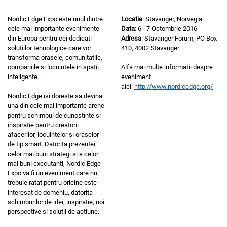
Nordic Edge Expo este unul dintre
Locatie
: Stavanger, Norvegia
cele mai importante evenimente
Data
: 6 - 7 Octombrie 2016
din Europa pentru cei dedicati
Adresa
: Stavanger Forum, PO Box
solutiilor tehnologice care vor
410, 4002 Stavanger
transforma orasele, comunitatile,
companiile si locuintele in spatii
Alfa mai multe informatii despre
inteligente..
eveniment
aici:
http://www.nordicedge.org/
Nordic Edge isi doreste sa devina
una din cele mai importante arene
pentru schimbul de cunostinte si
inspiratie pentru creatorii
afacerilor, locuintelor si oraselor
de tip smart. Datorita prezentei
celor mai buni strategi si a celor
mai buni executanti, Nordic Edge
Expo va fi un eveniment care nu
trebuie ratat pentru oricine este
interesat de domeniu, datorita
schimburilor de idei, inspiratie, noi
perspective si solutii de actiune.