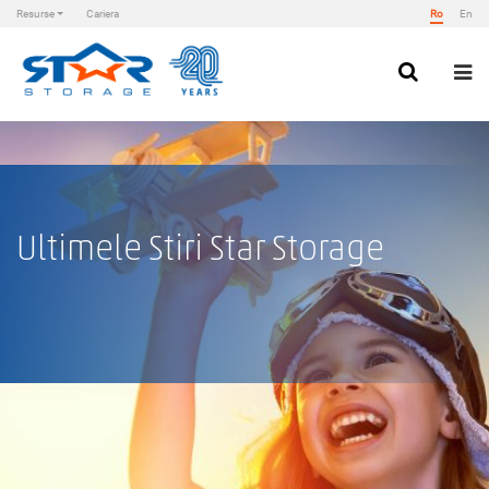
Resurse
Cariera
Ro
En
Skip
to
content
Star Storage
Ultimele Stiri Star Storage