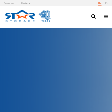
Resurse
Cariera
Ro
En
Star Storage