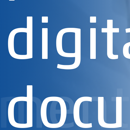
digit
ment
doc