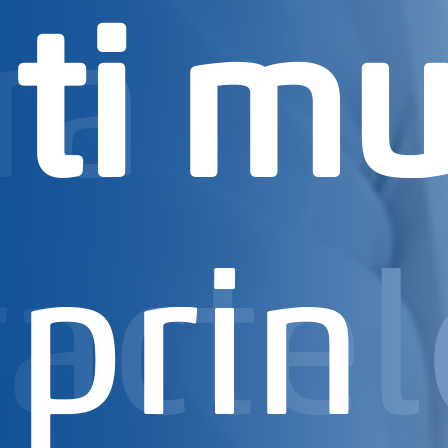
ra
ti m
actel
prin