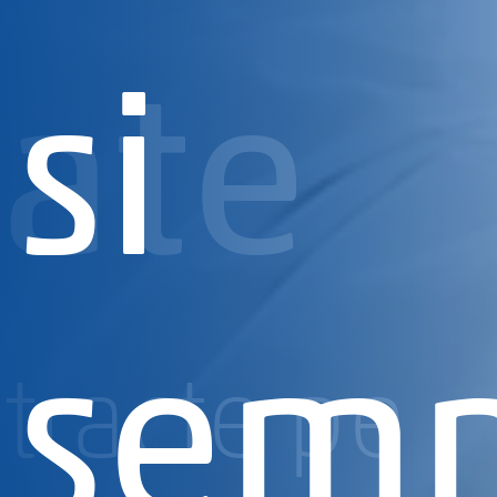
iate
si
semn
tracte pe