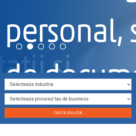
personal,
atii si
de docum
riscurilor
procese a
CAUTA SOLUTIA