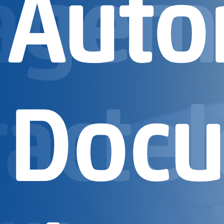
agem
Auto
actel
Docu