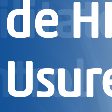
ilitat
de H
ntrol
Usur