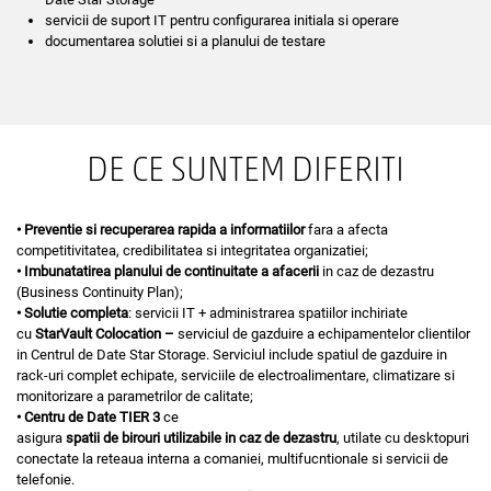
servicii de suport IT pentru configurarea initiala si operare
documentarea solutiei si a planului de testare
DE CE SUNTEM DIFERITI
• P
reventie
si
recuperarea
rapida
a
informatiilor
fara a afecta
competitivitatea, credibilitatea si integritatea organizatiei;
• I
mbunatatirea
planului
de
continuitate
a
afacerii
in caz de dezastru
(Business Continuity Plan);
• S
olutie
completa
: servicii IT + administrarea spatiilor inchiriate
cu
StarVault
Colocation
–
serviciul de gazduire a echipamentelor clientilor
in Centrul de Date Star Storage. Serviciul include spatiul de gazduire in
rack-uri complet echipate, serviciile de electroalimentare, climatizare si
monitorizare a parametrilor de calitate;
• Centru
de Date TIER 3
ce
asigura
spatii
de
birouri
utilizabile
in
caz
de
dezastru
, utilate cu desktopuri
conectate la reteaua interna a comaniei, multifucntionale si servicii de
telefonie.