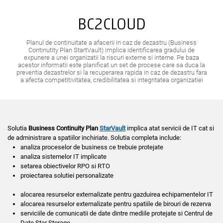
BC2CLOUD
Planul de continuitate a afacerii in caz de dezastru (Business
Continutity Plan StartVault) implica identificarea gradului de
expunere a unei organizatii la riscuri externe si interne. Pe baza
acestor informatii este planificat un set de procese care sa duca la
preventia dezastrelor si la recuperarea rapida in caz de dezastru fara
a afecta competitivitatea, credibilitatea si integritatea organizatiei
Solutia
Business Continuity Plan
StarVault
implica atat servicii de IT cat si
de administrare a spatiilor inchiriate. Solutia completa include:
analiza proceselor de business ce trebuie protejate
analiza sistemelor IT implicate
setarea obiectivelor RPO si RTO
proiectarea solutiei personalizate
alocarea resurselor externalizate pentru gazduirea echipamentelor IT
alocarea resurselor externalizate pentru spatiile de birouri de rezerva
serviciile de comunicatii de date dintre mediile protejate si Centrul de
Date Star Storage