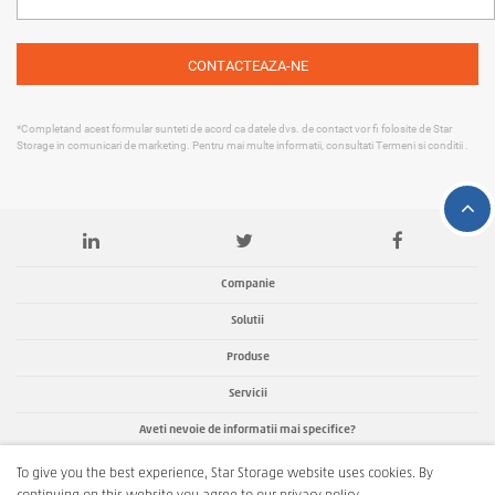
*Completand acest formular sunteti de acord ca datele dvs. de contact vor fi folosite de Star
Storage in comunicari de marketing. Pentru mai multe informatii, consultati
Termeni si conditii
.
Companie
Solutii
Produse
Servicii
Aveti nevoie de informatii mai specifice?
To give you the best experience, Star Storage website uses cookies. By
Termeni si conditii
Declaratia de protectie a datelor personale