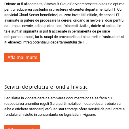
Oricare ar fi afacerea ta, StarVault Cloud Server reprezinta o solutie optima
pentru reducerea costurilor si cresterea eficientei departamentului IT. Cu
serviciul Cloud Server beneficiezi, cu zero investitii initiale, de servicii IT
avansate si putere de procesare la cerere, oricand ai nevoie si doar pentru
cat timp ai nevoie, adica platesti cat folosesti. Astfel, datele si aplicatiile
tale sunt in siguranta si pot fi accesate in permanenta de pe orice
echipament mobil, iar tu scapi de provocarile administrarii infrastructurii si
iti eliberezi intreg potentialul departamentului de IT.
Afla mai multe
Servicii de prelucrare fond arhivistic
Legislatia in vigoare cere ca arhivarea documentelor sa se faca cu
respectarea anumitor reguli (fara parti metalice, fiecare dosar trebuie sa
aiba o eticheta standard, etc) iar Star Storage ofera servicii de prelucrare a
fondului arhivistic in concordanta cu legislatia in vigoare.