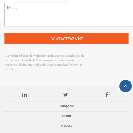
*Completand acest formular sunteti de acord ca datele dvs. de
contact vor fi folosite de Star Storage in comunicari de
marketing. Pentru mai multe informatii, consultati
Termeni si
conditii
.
Companie
Solutii
Produse