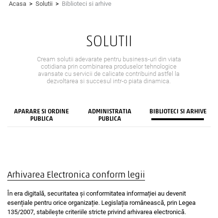
Acasa
>
Solutii
>
Biblioteci si arhive
SOLUTII
Cream solutii adevarate pentru business-uri din viata
cotidiana prin combinarea produselor tehnologice
avansate cu servicii de calicate contribuind astfel la
dezvoltarea si succesul intr-o piata dinamica.
APARARE SI ORDINE
ADMINISTRATIA
BIBLIOTECI SI ARHIVE
PUBLICA
PUBLICA
Arhivarea Electronica conform legii
În era digitală, securitatea și conformitatea informației au devenit
esențiale pentru orice organizație. Legislația românească, prin Legea
135/2007, stabilește criteriile stricte privind arhivarea electronică.