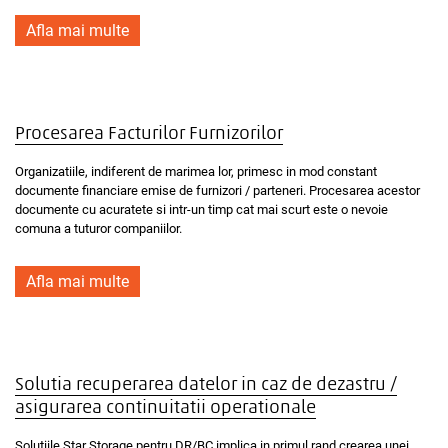
Afla mai multe
Procesarea Facturilor Furnizorilor
Organizatiile, indiferent de marimea lor, primesc in mod constant
documente financiare emise de furnizori / parteneri. Procesarea acestor
documente cu acuratete si intr-un timp cat mai scurt este o nevoie
comuna a tuturor companiilor.
Afla mai multe
Solutia recuperarea datelor in caz de dezastru /
asigurarea continuitatii operationale
Solutiile Star Storage pentru DR/BC implica in primul rand crearea unei