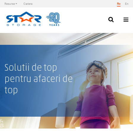
Resurse
Cariera
Ro
En
Skip
to
content
Star Storage
Solutii de top
pentru afaceri de
top