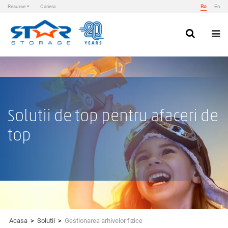
Resurse
Cariera
Ro
En
Skip
to
content
Star Storage
Solutii de top pentru afaceri de
top
Acasa
>
Solutii
>
Gestionarea arhivelor fizice