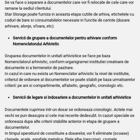
Se va face o separare a documentelor care vor fi relocate de cele care vor
ramane la sediul clientului.
Star Storage poate furniza in aceasta etapa cutiile de arhiva, etichetele cu
coduri de bare si consumabilelor necesare in functie de cerinte (dosare
arhivare, alonje, sfoara, etc).
Servicii de grupare a documentelor pentru arhivare conform
Nomenclatorului Arhivistic
Gruparea documentelor in unitati arhivistice se face pe baza
Nomenclatorul arhivistic, conform organigramei institutiei creatoare de
documente si a termenelor de pastrare.
In cazul in care nu exista un Nomenclator arhivistic la nivel de institutie,
criteriul de ordonare al documentelor se poate stabili pe baza urmatoarelor
criterii: pe ani si compartimente, alfabetic, geografic, cronologic etc.
Servicii de legare si indosariere a documentelor in unitati arhivistice
Documentele cuprinse intr-un dosar se ordoneaza cronologic. Actele mai
vechi se pun deasupra si cele mai recente dedesubt. In cazuri speciale se
ordoneaza dupa alte criterii stabilite anterior in etapa de grupare a
documentelor.
In timpul operatiunii de constituire a dosarelor, vor fi eliminate (scoase)
clamele, acele, agrafele metalice, filele albe (nescrise), ciornele,