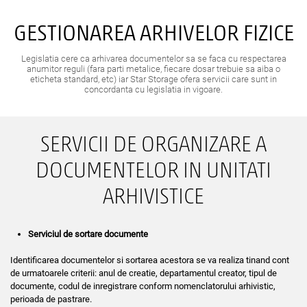
GESTIONAREA ARHIVELOR FIZICE
Legislatia cere ca arhivarea documentelor sa se faca cu respectarea
anumitor reguli (fara parti metalice, fiecare dosar trebuie sa aiba o
eticheta standard, etc) iar Star Storage ofera servicii care sunt in
concordanta cu legislatia in vigoare.
SERVICII DE ORGANIZARE A
DOCUMENTELOR IN UNITATI
ARHIVISTICE
Serviciul de sortare documente
Identificarea documentelor si sortarea acestora se va realiza tinand cont
de urmatoarele criterii: anul de creatie, departamentul creator, tipul de
documente, codul de inregistrare conform nomenclatorului arhivistic,
perioada de pastrare.