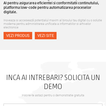
AI pentru asigurarea eficientei si conformitatii continutului,
platforma low-code pentru automatizarea proceselor
digitale.
Inoveaza si accesează potențialul maxim al biroului tau digital cu o solutie
moderna pentru administrarea unificata a informatiilor si arhivelor
electronice
VEZI PRODUS
VEZI SITE
INCA AI INTREBARI? SOLICITA UN
DEMO
Inscrie-te astazi pentru o demonstratie gratuita