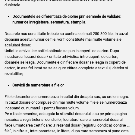
dubletele.
Documentele se diferentiaza de ciorne prin semnele de validare:
numar de inregistrare, semnatura, stampila.
Dosarele nou constituite trebuie sa contina cel mult 250-300 file. In cazul
depasirii acestui numar de file, vor fi constituite mai multe volume ale
aceluiasi dosar.
Unitatile arhivistice astfel obtinute se pun in coperti de carton. Dupa
incadrarea fiecarui dosar/ unitate arhivistica intre coperti de carton,
dosarele se leaga. Documentele din fiecare dosar se leaga in coperti de
carton, in asa fel incat sa se asigure citirea completa a textului, datelor si
rezolutiilor;
Servicii de numerotare a filelor
Filele dosarelor se numeroteaza in coltul din dreapta sus, cu creion negru.
In cazul dosarelor compuse din mai multe volume, filele se numeroteaza
incepand cu numarul 1 pentru fiecare volum.
Pe o foaie nescrisa, adaugata la sfarsitul dosarului, sau pe prima pagina
nescrisa a registrelor si condicilor, lucratorul care a numerotat dosarul
face urmatoarea certificare: „Prezentul dosar (registru, condica) contine ...
file", in cifre si, intre paranteze, in litere, dupa care semneaza si pune data