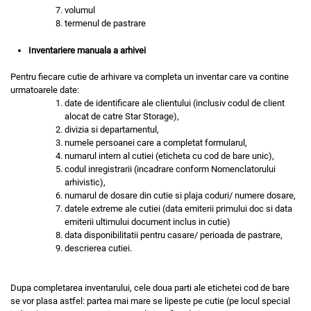
volumul
termenul de pastrare
Inventariere manuala a arhivei
Pentru fiecare cutie de arhivare va completa un inventar care va contine
urmatoarele date:
date de identificare ale clientului (inclusiv codul de client
alocat de catre Star Storage),
divizia si departamentul,
numele persoanei care a completat formularul,
numarul intern al cutiei (eticheta cu cod de bare unic),
codul inregistrarii (incadrare conform Nomenclatorului
arhivistic),
numarul de dosare din cutie si plaja coduri/ numere dosare,
datele extreme ale cutiei (data emiterii primului doc si data
emiterii ultimului document inclus in cutie)
data disponibilitatii pentru casare/ perioada de pastrare,
descrierea cutiei.
Dupa completarea inventarului, cele doua parti ale etichetei cod de bare
se vor plasa astfel: partea mai mare se lipeste pe cutie (pe locul special