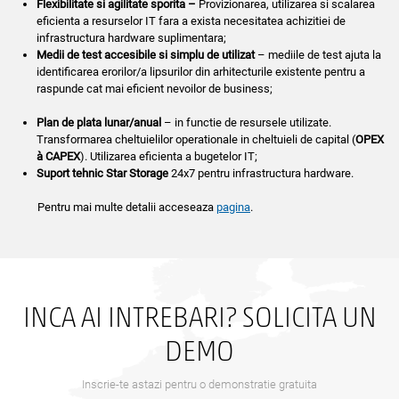
Flexibilitate
si agilitate sporita –
Provizionarea, utilizarea si scalarea
eficienta a resurselor IT fara a exista necesitatea achizitiei de
infrastructura hardware suplimentara;
Medii de test accesibile si simplu de utilizat
– mediile de test ajuta la
identificarea erorilor/a lipsurilor din arhitecturile existente pentru a
raspunde cat mai eficient nevoilor de business;
Plan de plata lunar/anual
– in functie de resursele utilizate.
Transformarea cheltuielilor operationale in cheltuieli de capital (
OPEX
à
CAPEX
). Utilizarea eficienta a bugetelor IT;
Suport
tehnic
Star Storage
24x7 pentru infrastructura hardware.
Pentru mai multe detalii acceseaza
pagina
.
INCA AI INTREBARI? SOLICITA UN
DEMO
Inscrie-te astazi pentru o demonstratie gratuita