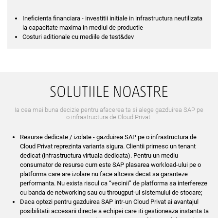
Ineficienta financiara - investitii initiale in infrastructura neutilizata
la capacitate maxima in mediul de productie
Costuri aditionale cu mediile de test&dev
SOLUTIILE NOASTRE
Ia cea mai buna decizie pentru afacerea ta si alege gazduirea SAP pe
o infrastructura de Cloud Privat.
Resurse dedicate / izolate - gazduirea SAP pe o infrastructura de
Cloud Privat reprezinta varianta sigura. Clientii primesc un tenant
dedicat (infrastructura virtuala dedicata). Pentru un mediu
consumator de resurse cum este SAP plasarea workload-ului pe o
platforma care are izolare nu face altceva decat sa garanteze
performanta. Nu exista riscul ca “vecinii” de platforma sa interfereze
cu banda de networking sau cu througput-ul sistemului de stocare;
Daca optezi pentru gazduirea SAP intr-un Cloud Privat ai avantajul
posibilitatii accesarii directe a echipei care iti gestioneaza instanta ta