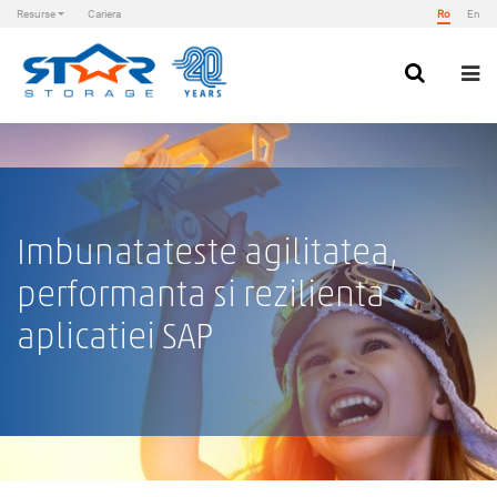
Resurse
Cariera
Ro
En
Skip
to
content
Star Storage
Imbunatateste agilitatea,
performanta si rezilienta
aplicatiei SAP