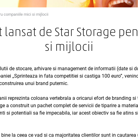
u companiile mici si mijlocii
t lansat de Star Storage pe
si mijlocii
utii de stocare, arhivare si management de informatii (date si doc
iei „Sprinteaza in fata competitiei si castiga 100 euro”, venind a
 construirea unui brand puternic.
nii reprezinta coloana vertebrala a oricarui efort de branding si 
rage a construit un pachet complet de servicii de tiparire a mater
enti si potentiali sa fie impecabila, iar acest obiectiv sa fie atins
ine la ceea ce vad si ca majoritatea clientilor sunt in cautarea 