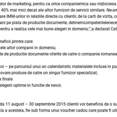
lelor de marketing, pentru ca orice companiemica sau mijlociesa 
a 40% mai mici decat ale altor furnizori de servicii similare. Ne-a
IMM-urilor in relatiile directe cu clientii, de la carti de vizita, 
5 ani pe piata de productie documente, detinemcompetentelenecesar
 pentru a realiza cele mai bune alegeri in domeniu.”,a declarat C
eficii printre care:
ele altor companii in domeniu;
nale de productie documente oferite de catre o companie romanea
zilor – pe parcursul unui an calendaristic materialele incluse in p
vare produse de catre un singur furnizor specializat;
a finala
legerii optime in functie de nevoi.
a 11 august – 30 septembrie 2015 clientii vor beneficia de o surp
a a acesteia, fie sub forma unui voucher cadou care poate fi utili