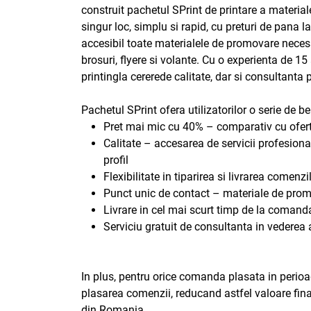
construit pachetul SPrint de printare a materia
singur loc, simplu si rapid, cu preturi de pana l
accesibil toate materialele de promovare necesare 
brosuri, flyere si volante. Cu o experienta de 1
printingla cererede calitate, dar si consultanta
Pachetul SPrint ofera utilizatorilor o serie de ben
Pret mai mic cu 40% – comparativ cu ofert
Calitate – accesarea de servicii profesio
profil
Flexibilitate in tiparirea si livrarea comen
Punct unic de contact – materiale de promo
Livrare in cel mai scurt timp de la comand
Serviciu gratuit de consultanta in vederea a
In plus, pentru orice comanda plasata in perioad
plasarea comenzii, reducand astfel valoare final
din Romania.