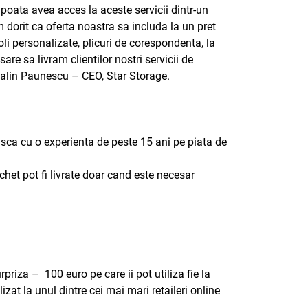
poata avea acces la aceste servicii dintr-un
m dorit ca oferta noastra sa includa la un pret
coli personalizate, plicuri de corespondenta, la
e sa livram clientilor nostri servicii de
atalin Paunescu – CEO, Star Storage.
sca cu o experienta de peste 15 ani pe piata de
achet pot fi livrate doar cand este necesar
riza – 100 euro pe care ii pot utiliza fie la
zat la unul dintre cei mai mari retaileri online