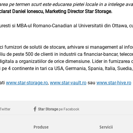
ocarea pe termen scurt este educarea pietei locale in a intelege 
clarat Daniel Ionescu, Marketing Director Star Storage.
uresti si MBA-ul Romano-Canadian al Universitatii din Ottawa, c
furnizori de solutii de stocare, arhivare si management al inform
 de peste 500 de clienti in industrii ca financiar-bancar, telecom
itala a organizatiilor de orice dimensiune. Lider in furnizarea de
 4 continente in tari ca USA, Germania, Spania, Italia, Suedia,
ati
www.star-storage.ro
,
www.star-vault.ro
sau
www.star-hive.ro
Twitter
Star Storage
pe Facebook
Produse
Servicii