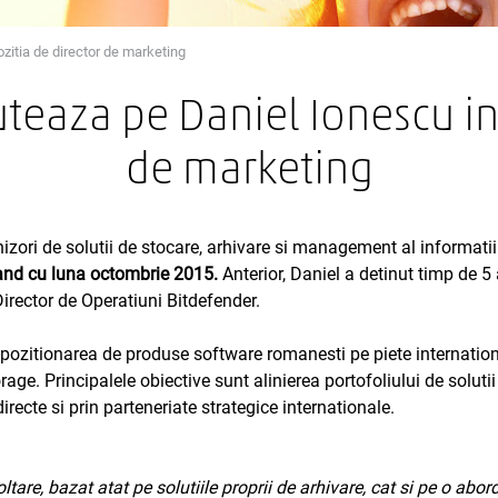
ozitia de director de marketing
ruteaza pe Daniel Ionescu in
de marketing
rnizori de solutii de stocare, arhivare si management al informat
pand cu luna octombrie 2015.
Anterior, Daniel a detinut timp de 5 
irector de Operatiuni Bitdefender.
 pozitionarea de produse software romanesti pe piete internationa
ge. Principalele obiective sunt alinierea portofoliului de solutii 
recte si prin parteneriate strategice internationale.
tare, bazat atat pe solutiile proprii de arhivare, cat si pe o ab