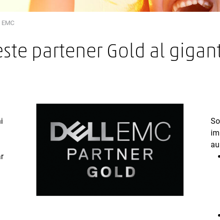
ll EMC
este partener Gold al gigan
i
So
im
au
r