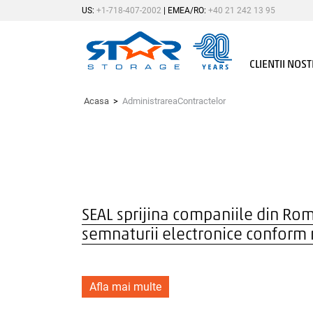
US:
+1-718-407-2002
|
EMEA/RO:
+40 21 242 13 95
Skip
to
content
CLIENTII NOST
Star Storage
Acasa
>
AdministrareaContractelor
SEAL sprijina companiile din Rom
semnaturii electronice conform n
Afla mai multe