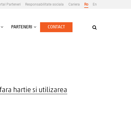
rtal Parteneri
Responsabilitate sociala
Cariera
Ro
En
PARTENERI
CONTACT
ra hartie si utilizarea