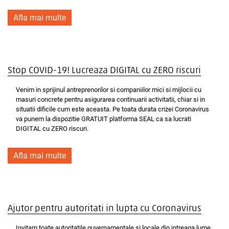
Afla mai multe
Stop COVID-19! Lucreaza DIGITAL cu ZERO riscuri
Venim in sprijinul antreprenorilor si companiilor mici si mijlocii cu
masuri concrete pentru asigurarea continuarii activitatii, chiar si in
situatii dificile cum este aceasta. Pe toata durata crizei Coronavirus
va punem la dispozitie GRATUIT platforma SEAL ca sa lucrati
DIGITAL cu ZERO riscuri.
Afla mai multe
Ajutor pentru autoritati in lupta cu Coronavirus
Invitam toate autoritatile guvernamentale si locale din intreaga lume