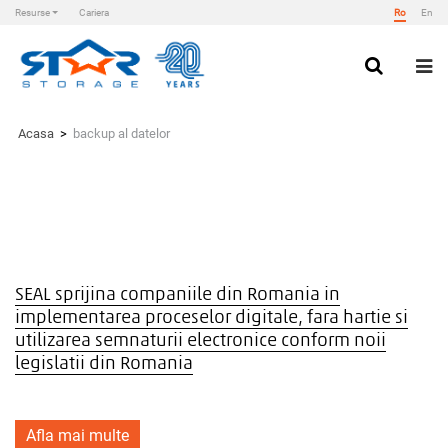
Resurse
Cariera
Ro
En
Skip
to
content
Star Storage
Acasa
>
backup al datelor
SEAL sprijina companiile din Romania in
implementarea proceselor digitale, fara hartie si
utilizarea semnaturii electronice conform noii
legislatii din Romania
Afla mai multe