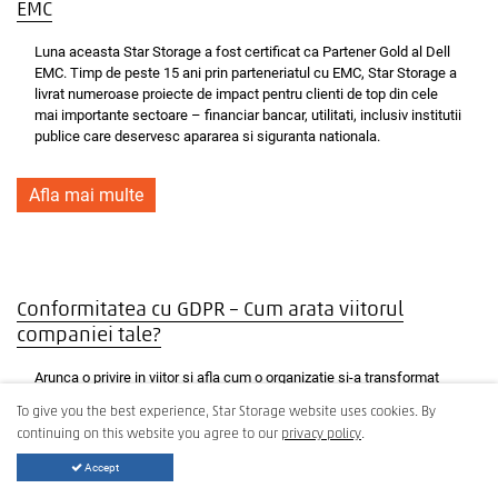
EMC
Luna aceasta Star Storage a fost certificat ca Partener Gold al Dell
EMC. Timp de peste 15 ani prin parteneriatul cu EMC, Star Storage a
livrat numeroase proiecte de impact pentru clienti de top din cele
mai importante sectoare – financiar bancar, utilitati, inclusiv institutii
publice care deservesc apararea si siguranta nationala.
Afla mai multe
Conformitatea cu GDPR – Cum arata viitorul
companiei tale?
Arunca o privire in viitor si afla cum o organizatie si-a transformat
politica de gestionare a informatiei pentru a se pregati de GDPR.
To give you the best experience, Star Storage website uses cookies. By
continuing on this website you agree to our
privacy policy
.
Afla mai multe
Accept