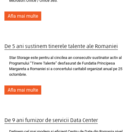
Microsoft Office / Office 365.
Afla mai multe
De 5 ani sustinem tinerele talente ale Romaniei
Star Storage este pentru al cincilea an consecutiv sustinator activ al
Programului “Tinere Talente” desfasurat de Fundatia Principesa
Margareta a Romaniei si a concertului caritabil organizat anual pe 25
octombrie.
Afla mai multe
De 9 ani furnizor de servicii Data Center
Detinem cel mai modern si eficient Centru de Date din Romania nivel