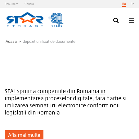
Resurse
Cariera
Ro
En
Skip
to
content
Star Storage
Acasa
>
depozit unificat de documente
SEAL sprijina companiile din Romania in
implementarea proceselor digitale, fara hartie si
utilizarea semnaturii electronice conform noii
legislatii din Romania
Afla mai multe