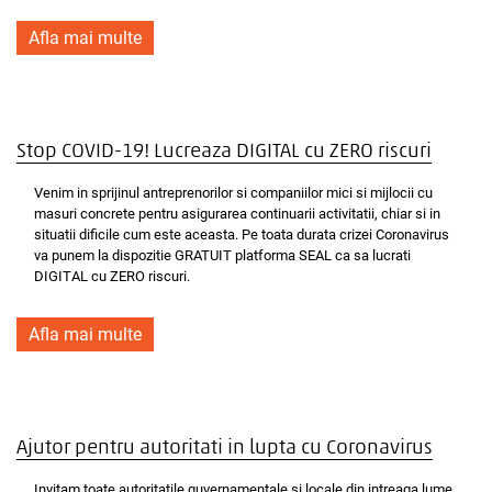
Afla mai multe
Stop COVID-19! Lucreaza DIGITAL cu ZERO riscuri
Venim in sprijinul antreprenorilor si companiilor mici si mijlocii cu
masuri concrete pentru asigurarea continuarii activitatii, chiar si in
situatii dificile cum este aceasta. Pe toata durata crizei Coronavirus
va punem la dispozitie GRATUIT platforma SEAL ca sa lucrati
DIGITAL cu ZERO riscuri.
Afla mai multe
Ajutor pentru autoritati in lupta cu Coronavirus
Invitam toate autoritatile guvernamentale si locale din intreaga lume