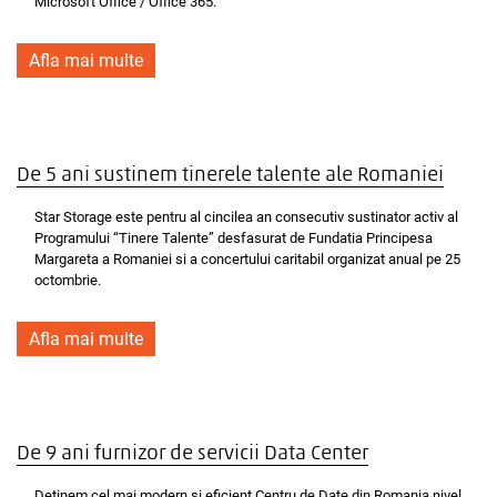
Microsoft Office / Office 365.
Afla mai multe
De 5 ani sustinem tinerele talente ale Romaniei
Star Storage este pentru al cincilea an consecutiv sustinator activ al
Programului “Tinere Talente” desfasurat de Fundatia Principesa
Margareta a Romaniei si a concertului caritabil organizat anual pe 25
octombrie.
Afla mai multe
De 9 ani furnizor de servicii Data Center
Detinem cel mai modern si eficient Centru de Date din Romania nivel