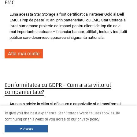
EMC
Luna aceasta Star Storage a fost certificat ca Partener Gold al Dell
EMC. Timp de peste 15 ani prin parteneriatul cu EMC, Star Storage a
livrat numeroase proiecte de impact pentru clienti de top din cele
mai importante sectoare – financiar bancar, utilitati, inclusiv institutii
publice care deservesc apararea si siguranta nationala.
Afla mai multe
Conformitatea cu GDPR – Cum arata viitorul
companiei tale?
Arunca o privire in viitor si afla cum o organizatie si-a transformat
politica de gestionare a informatiei pentru a se pregati de GDPR.
To give you the best experience, Star Storage website uses cookies. By
continuing on this website you agree to our
privacy policy
.
Afla mai multe
Accept