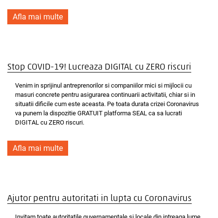
Afla mai multe
Stop COVID-19! Lucreaza DIGITAL cu ZERO riscuri
Venim in sprijinul antreprenorilor si companiilor mici si mijlocii cu
masuri concrete pentru asigurarea continuarii activitatii, chiar si in
situatii dificile cum este aceasta. Pe toata durata crizei Coronavirus
va punem la dispozitie GRATUIT platforma SEAL ca sa lucrati
DIGITAL cu ZERO riscuri.
Afla mai multe
Ajutor pentru autoritati in lupta cu Coronavirus
Invitam toate autoritatile guvernamentale si locale din intreaga lume