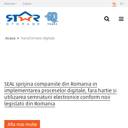
Resurse
Cariera
Ro
En
Skip
to
content
Star Storage
Acasa
>
transformare digitala
SEAL sprijina companiile din Romania in
implementarea proceselor digitale, fara hartie si
utilizarea semnaturii electronice conform noii
legislatii din Romania
Afla mai multe