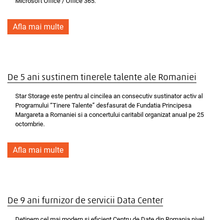
Microsoft Office / Office 365.
Afla mai multe
De 5 ani sustinem tinerele talente ale Romaniei
Star Storage este pentru al cincilea an consecutiv sustinator activ al
Programului “Tinere Talente” desfasurat de Fundatia Principesa
Margareta a Romaniei si a concertului caritabil organizat anual pe 25
octombrie.
Afla mai multe
De 9 ani furnizor de servicii Data Center
Detinem cel mai modern si eficient Centru de Date din Romania nivel