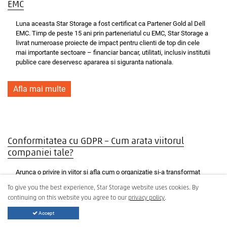
EMC
Luna aceasta Star Storage a fost certificat ca Partener Gold al Dell
EMC. Timp de peste 15 ani prin parteneriatul cu EMC, Star Storage a
livrat numeroase proiecte de impact pentru clienti de top din cele
mai importante sectoare – financiar bancar, utilitati, inclusiv institutii
publice care deservesc apararea si siguranta nationala.
Afla mai multe
Conformitatea cu GDPR – Cum arata viitorul
companiei tale?
Arunca o privire in viitor si afla cum o organizatie si-a transformat
politica de gestionare a informatiei pentru a se pregati de GDPR.
To give you the best experience, Star Storage website uses cookies. By
continuing on this website you agree to our
privacy policy
.
Afla mai multe
Accept